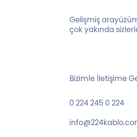
Gelişmiş arayüzüm
çok yakında sizlerle
Bizimle İletişime G
0 224 245 0 224
info@224kablo.c