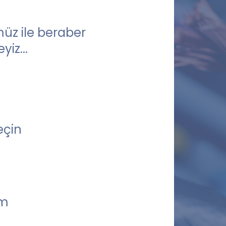
üz ile beraber
yiz...
eçin
om